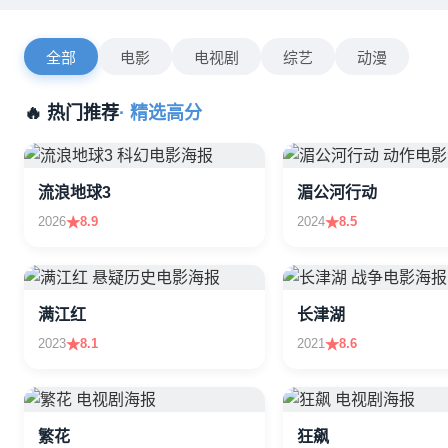
全部
电影
电视剧
综艺
动漫
🔥 热门推荐
· 精选高分
流浪地球3
湄公河行动
2026
8.9
2024
8.5
满江红
长津湖
2023
8.1
2021
8.6
繁花
狂飙