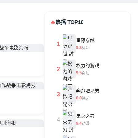
🔥
热播 TOP10
星际穿越
1
9.2
科幻
权力的游戏
2
9.5
奇幻
奔跑吧兄弟
3
8.8
综艺
鬼灭之刃
4
9.4
动漫