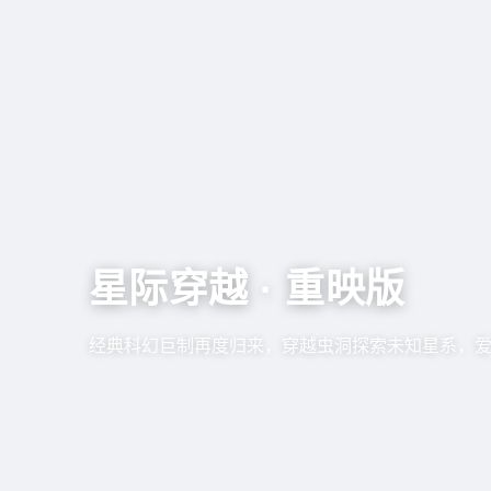
星际穿越 · 重映版
经典科幻巨制再度归来，穿越虫洞探索未知星系，