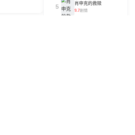
肖申克的救赎
5
9.7
剧情
三体
6
9.0
科幻
歌手2024
7
8.5
综艺
海贼王
8
9.3
动漫
阿甘正传
9
9.5
剧情
长安十二时辰
10
8.9
古装